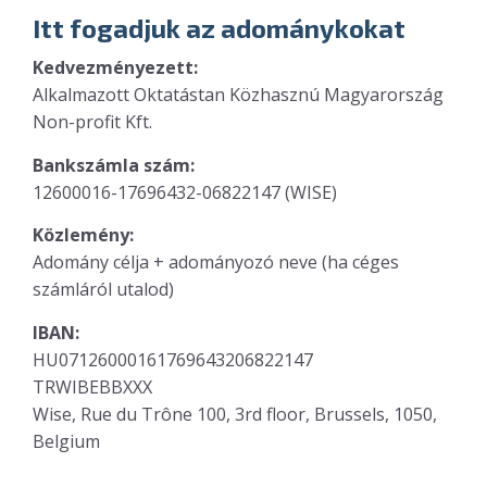
Itt fogadjuk az adománykokat
Kedvezményezett:
Alkalmazott Oktatástan Közhasznú Magyarország
Non-profit Kft.
Bankszámla szám:
12600016-17696432-06822147 (WISE)
Közlemény:
Adomány célja + adományozó neve (ha céges
számláról utalod)
IBAN:
HU07126000161769643206822147
TRWIBEBBXXX
Wise, Rue du Trône 100, 3rd floor, Brussels, 1050,
Belgium